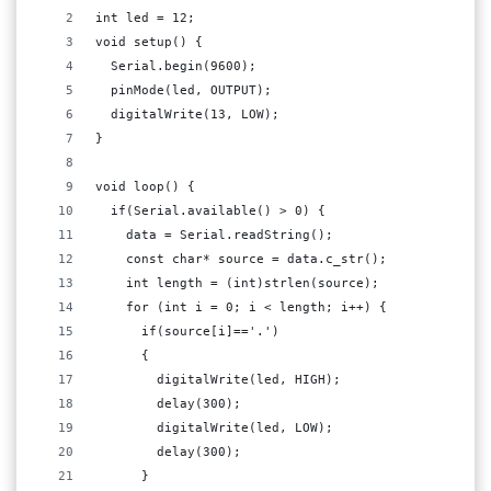
int led = 12;
void setup() {
  Serial.begin(9600);
  pinMode(led, OUTPUT);
  digitalWrite(13, LOW);  
}
void loop() {
  if(Serial.available() > 0) {
    data = Serial.readString();
    const char* source = data.c_str();
    int length = (int)strlen(source);
    for (int i = 0; i < length; i++) {
      if(source[i]=='.')
      {  
        digitalWrite(led, HIGH); 
        delay(300);       
        digitalWrite(led, LOW); 
        delay(300); 
      }