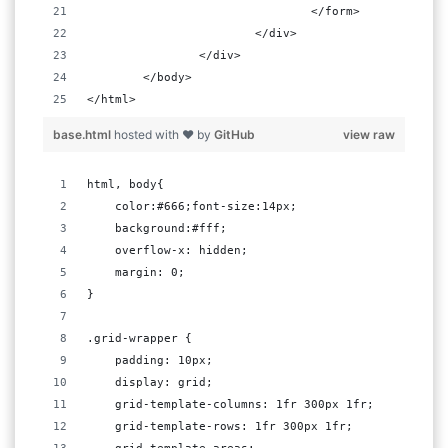
				</form>
			</div>
		</div>
	</body>
</html>
base.html
hosted with ❤ by
GitHub
view raw
html, body{
    color:#666;font-size:14px;
    background:#fff;
    overflow-x: hidden;
    margin: 0;
}
.grid-wrapper {
    padding: 10px;
    display: grid;
    grid-template-columns: 1fr 300px 1fr;
    grid-template-rows: 1fr 300px 1fr;