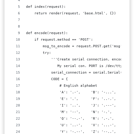
def index(request):
    return render(request, 'base.html', {})
def encode(request):
    if request.method == 'POST':
        msg_to_encode = request.POST.get('msg', '')
        try:
            '''Create serial connection, encode and
               My serial con. PORT is /dev/ttyACM0,
            serial_connection = serial.Serial('/dev
            CODE = {
                # English alphabet
                'A': '.-',     'B': '-...',   'C': 
                'E': '.',      'F': '..-.',   'G': 
                'I': '..',     'J': '.---',   'K': 
                'M': '--',     'N': '-.',     'O': 
                'Q': '--.-',   'R': '.-.',    'S': 
                'U': '..-',    'V': '...-',   'W': 
                'Y': '-.--',   'Z': '--..',