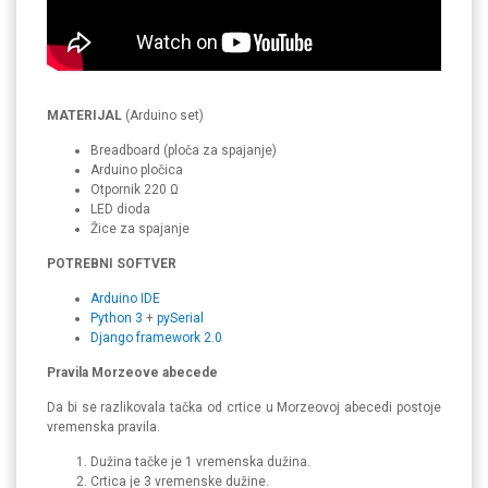
MATERIJAL
(Arduino set)
Breadboard (ploča za spajanje)
Arduino pločica
Otpornik 220 Ω
LED dioda
Žice za spajanje
POTREBNI SOFTVER
Arduino IDE
Python 3
+
pySerial
Django framework 2.0
Pravila Morzeove abecede
Da bi se razlikovala tačka od crtice u Morzeovoj abecedi postoje
vremenska pravila.
Dužina tačke je 1 vremenska dužina.
Crtica je 3 vremenske dužine.