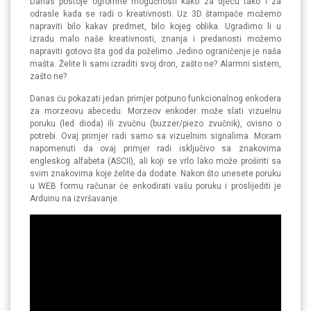
Danas postoje ogromne mogućnosti kako za djecu tako i za
odrasle kada se radi o kreativnosti. Uz 3D štampače možemo
napraviti bilo kakav predmet, bilo kojeg oblika. Ugradimo li u
izradu malo naše kreativnosti, znanja i predanosti možemo
napraviti gotovo šta god da poželimo. Jedino ograničenje je naša
mašta. Želite li sami izraditi svoj dron, zašto ne? Alarmni sistem,
zašto ne?
Danas ću pokazati jedan primjer potpuno funkcionalnog enkodera
za morzeovu abecedu. Morzeov enkoder može slati vizuelnu
poruku (led dioda) ili zvučnu (buzzer/piezo zvučnik), ovisno o
potrebi. Ovaj primjer radi samo sa vizuelnim signalima. Moram
napomenuti da ovaj primjer radi isključivo sa znakovima
engleskog alfabeta (ASCII), ali koji se vrlo lako može proširiti sa
svim znakovima koje želite da dodate. Nakon što unesete poruku
u WEB formu računar će enkodirati vašu poruku i proslijediti je
Arduinu na izvršavanje.