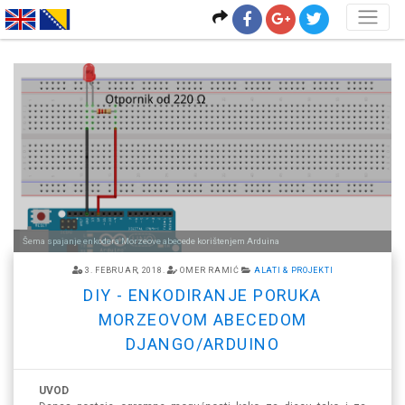
<
Šema spajanje enkodera Morzeove abecede korištenjem Arduina
3. FEBRUAR, 2018.
OMER RAMIĆ
ALATI & PROJEKTI
DIY - ENKODIRANJE PORUKA
MORZEOVOM ABECEDOM
DJANGO/ARDUINO
UVOD