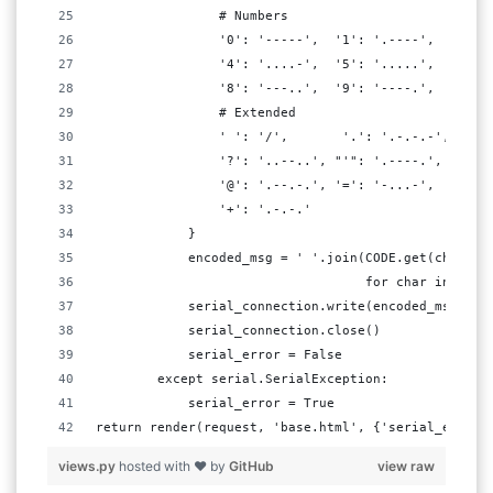
                # Numbers
                '0': '-----',  '1': '.----',  '2': 
                '4': '....-',  '5': '.....',  '6': 
                '8': '---..',  '9': '----.',
                # Extended
                ' ': '/',       '.': '.-.-.-', ',':
                '?': '..--..', "'": '.----.',  '-':
                '@': '.--.-.', '=': '-...-',   '(':
                '+': '.-.-.'
            }
            encoded_msg = ' '.join(CODE.get(char.up
                                   for char in msg_
            serial_connection.write(encoded_msg.enc
            serial_connection.close()
            serial_error = False
        except serial.SerialException:
            serial_error = True
return render(request, 'base.html', {'serial_error'
views.py
hosted with ❤ by
GitHub
view raw