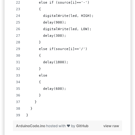
      else if (source[i]=='-')
      {
        digitalWrite(led, HIGH); 
        delay(900);       
        digitalWrite(led, LOW); 
        delay(300); 
      }
      else if(source[i]=='/')
      {
        delay(1800); 
      }
      else
      {
        delay(600);
      }
    }
  }
}
ArduinoCode.ino
hosted with ❤ by
GitHub
view raw