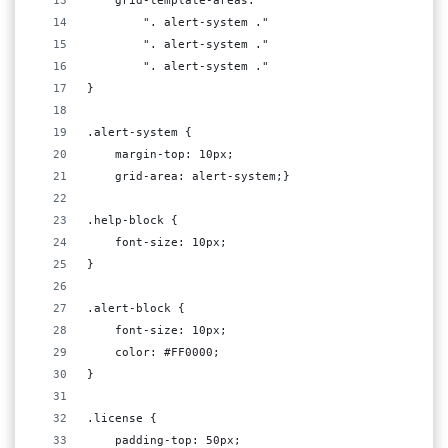
    grid-template-areas:
        ". alert-system ."
        ". alert-system ."
        ". alert-system ."
}
.alert-system {
    margin-top: 10px;
    grid-area: alert-system;}
.help-block {
    font-size: 10px;
}
.alert-block {
    font-size: 10px;
    color: #FF0000;
}
.license {
    padding-top: 50px;