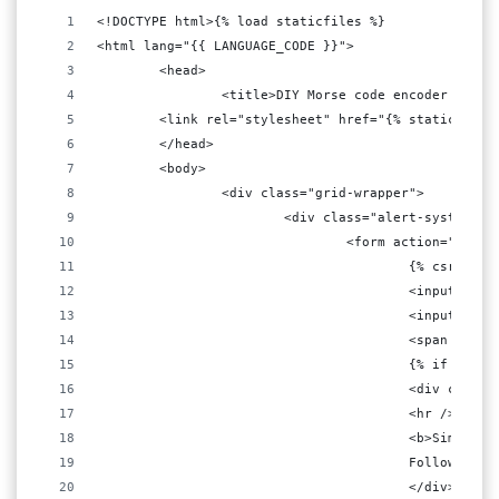
<!DOCTYPE html>{% load staticfiles %}
<html lang="{{ LANGUAGE_CODE }}">
	<head>
		<title>DIY Morse code encoder usin
    	<link rel="stylesheet" href="{% static 'cs
	</head>
	<body>
		<div class="grid-wrapper">
			<div class="alert-system">
				<form action="/en
					{% csrf_to
					<input 
					<input 
					<span c
					{% if s
					<div clas
					<hr />
					<b>Simp
					Follow 
					</div>