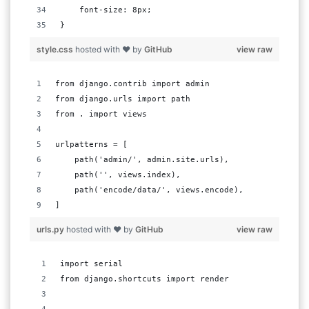
    font-size: 8px;
}
style.css
hosted with ❤ by
GitHub
view raw
from django.contrib import admin
from django.urls import path
from . import views
urlpatterns = [
    path('admin/', admin.site.urls),
    path('', views.index),
    path('encode/data/', views.encode),
]
urls.py
hosted with ❤ by
GitHub
view raw
import serial
from django.shortcuts import render