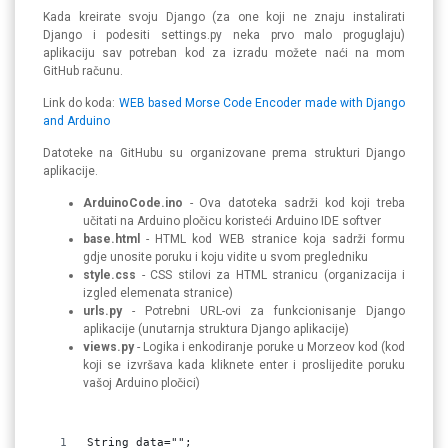
Kada kreirate svoju Django (za one koji ne znaju instalirati
Django i podesiti settings.py neka prvo malo proguglaju)
aplikaciju sav potreban kod za izradu možete naći na mom
GitHub računu.
Link do koda:
WEB based Morse Code Encoder made with Django
and Arduino
Datoteke na GitHubu su organizovane prema strukturi Django
aplikacije.
ArduinoCode.ino
- Ova datoteka sadrži kod koji treba
učitati na Arduino pločicu koristeći Arduino IDE softver
base.html
- HTML kod WEB stranice koja sadrži formu
gdje unosite poruku i koju vidite u svom pregledniku
style.css
- CSS stilovi za HTML stranicu (organizacija i
izgled elemenata stranice)
urls.py
- Potrebni URL-ovi za funkcionisanje Django
aplikacije (unutarnja struktura Django aplikacije)
views.py
- Logika i enkodiranje poruke u Morzeov kod (kod
koji se izvršava kada kliknete enter i proslijedite poruku
vašoj Arduino pločici)
String data="";