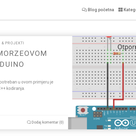
Blog početna
Kateg
 & PROJEKTI
 MORZEOVOM
DUINO
potreban u ovom primjeru je
++ kodiranja.
Dodaj komentar
(
0
)