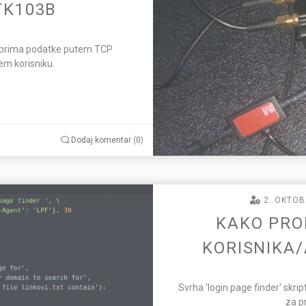
TK103B
er prima podatke putem TCP
jem korisniku.
Dodaj komentar
(
0
)
2. OKTOB
KAKO PRO
KORISNIKA/
Svrha 'login page finder' skri
za p