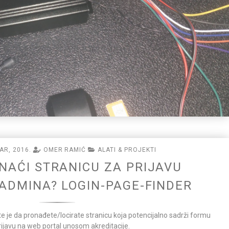
AR, 2016.
OMER RAMIĆ
ALATI & PROJEKTI
NAĆI STRANICU ZA PRIJAVU
ADMINA? LOGIN-PAGE-FINDER
pte je da pronađete/locirate stranicu koja potencijalno sadrži formu
rijavu na web portal unosom akreditacije.