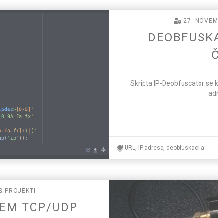
27. NOVEM
DEOBFUSKA
Č
Skripta IP-Deobfuscator se ko
adr
URL, IP adresa, deobfuskacija
& PROJEKTI
EM TCP/UDP