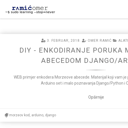
<
3. FEBRUAR, 2018.
OMER RAMIĆ
ALATI
DIY - ENKODIRANJE PORUKA
ABECEDOM DJANGO/AR
WEB primjer enkodera Morzeove abecede. Materijal koji vam je 
Arduino set i malo poznavanja Django/Python i C
Opširnije
morzeov kod, arduino, django